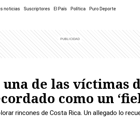
s noticias
Suscriptores
El País
Política
Puro Deporte
mía
Sucesos
El Explicador
Opinión
Viva
El Mundo
, una de las víctimas 
ecordado como un ‘fie
plorar rincones de Costa Rica. Un allegado lo recu