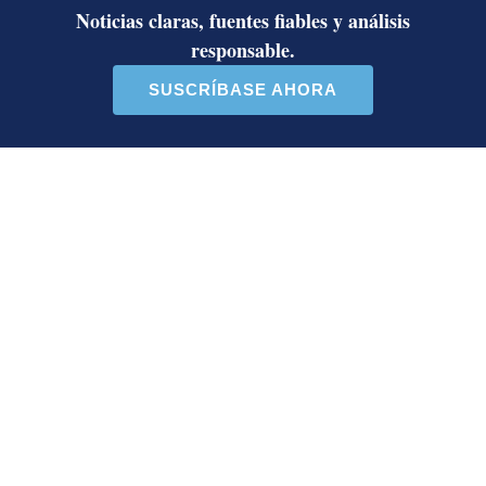
San Carlos
LE RECOMENDAMOS
José Miguel Villalobos advierte que
alcaldes que se pasaron al PPSO no
tienen asegurada una candidatura en
2028; las bases afines a Rodrigo
Chaves decidirán
¿Dónde están los puntos? Estalla
polémica entre Herediano y la Unafut
Onda tropical N.° 30 llegará a Costa
Rica este lunes: estas serán las
regiones con posibilidad de