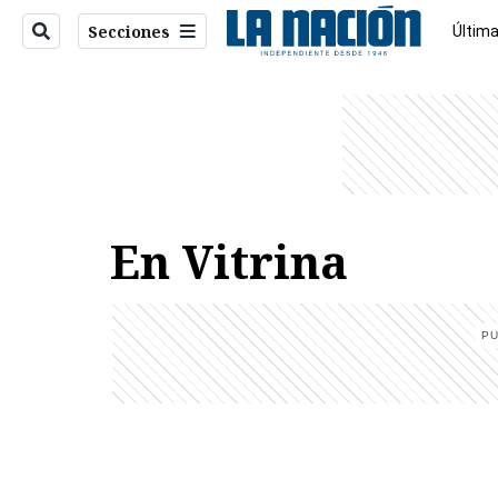
Secciones
Última
Econo
entana)
En Vitrina