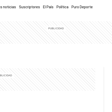
s noticias
Suscriptores
El País
Política
Puro Deporte
mía
Sucesos
El Explicador
Opinión
Viva
El Mundo