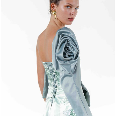
entana)