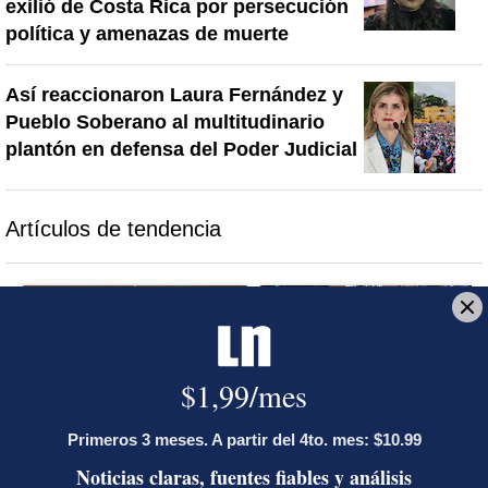
exilió de Costa Rica por persecución
política y amenazas de muerte
Así reaccionaron Laura Fernández y
Pueblo Soberano al multitudinario
plantón en defensa del Poder Judicial
Artículos de tendencia
Este listado muestra los artículos con más comentarios en los último
Un artículo de tendencia con el título "Diputada de Pueblo Sober
Un artículo de tendencia con el 
Diputada de Pueblo
Masiva participación en
Soberano lanzó 10 insultos
plantones por la defensa de