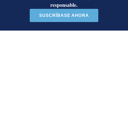
contra Ed...
la ...
39 comentarios
37 comentarios
En beneficio de la transparencia y para evitar distorsiones del
debate público por medios informáticos o aprovechando el
anonimato, la sección de comentarios está reservada para
nuestros suscriptores para comentar sobre el contenido de los
artículos, no sobre los autores. El nombre completo y número de
cédula del suscriptor aparecerá automáticamente con el