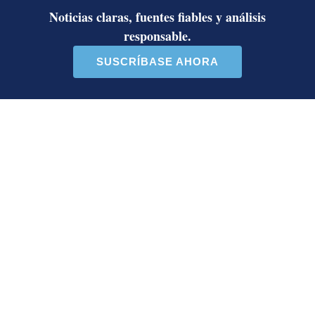
Diputada de Pueblo
Masiva participación en
Soberano lanzó 10 insultos
plantones por la defensa de
contra Ed...
la ...
38 comentarios
37 comentarios