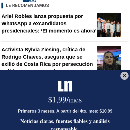
LE RECOMENDAMOS
Ariel Robles lanza propuesta por
WhatsApp a excandidatos
presidenciales: ‘El momento es ahora’
Activista Sylvia Ziesing, crítica de
Rodrigo Chaves, asegura que se
exilió de Costa Rica por persecución
política y amenazas de muerte
Así reaccionaron Laura Fernández y
Pueblo Soberano al multitudinario
plantón en defensa del Poder Judicial
Artículos de tendencia