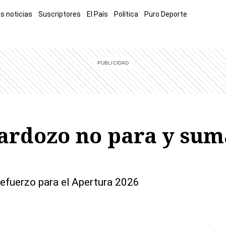
s noticias
Suscriptores
El País
Política
Puro Deporte
mía
Sucesos
El Explicador
Opinión
Viva
El Mundo
ardozo no para y suma
refuerzo para el Apertura 2026