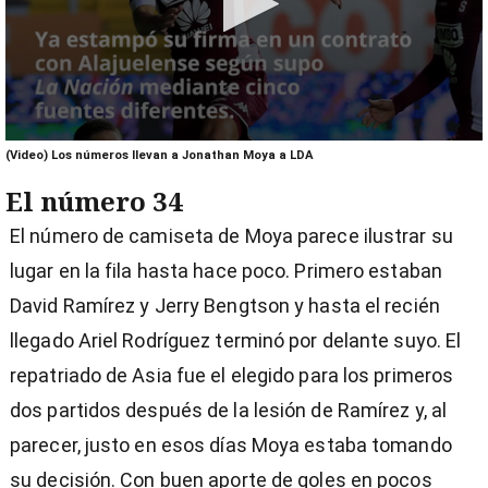
0
(Video) Los números llevan a Jonathan Moya a LDA
seconds
of
El número 34
1
minute,
El número de camiseta de Moya parece ilustrar su
4
seconds
lugar en la fila hasta hace poco. Primero estaban
David Ramírez y Jerry Bengtson y hasta el recién
llegado Ariel Rodríguez terminó por delante suyo. El
repatriado de Asia fue el elegido para los primeros
dos partidos después de la lesión de Ramírez y, al
parecer, justo en esos días Moya estaba tomando
su decisión. Con buen aporte de goles en pocos