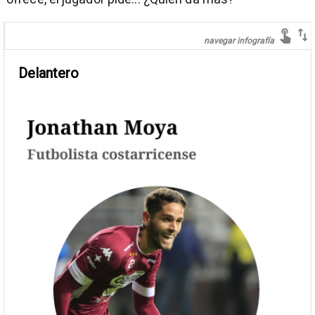
)
entana)