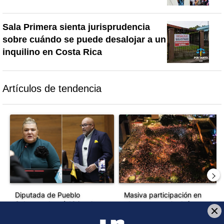
Sala Primera sienta jurisprudencia
sobre cuándo se puede desalojar a un
inquilino en Costa Rica
Artículos de tendencia
Este listado muestra los artículos con más comentarios en los último
Un artículo de tendencia con el título "Diputada de Pueblo Sober
Un artículo de tendencia con el 
Diputada de Pueblo
Masiva participación en
Soberano lanzó 10 insultos
plantones por la defensa de
contra Ed...
la ...