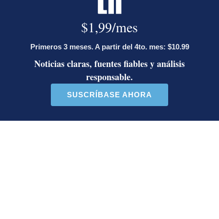
40 comentarios
37 comentarios
En beneficio de la transparencia y para evitar distorsiones del
debate público por medios informáticos o aprovechando el
anonimato, la sección de comentarios está reservada para
nuestros suscriptores para comentar sobre el contenido de los
artículos, no sobre los autores. El nombre completo y número de
cédula del suscriptor aparecerá automáticamente con el
comentario.