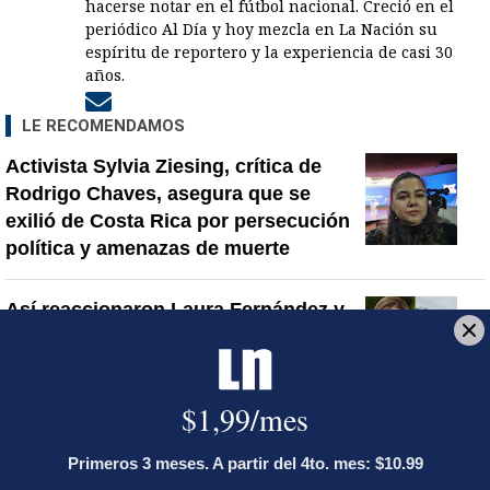
hacerse notar en el fútbol nacional. Creció en el
periódico Al Día y hoy mezcla en La Nación su
espíritu de reportero y la experiencia de casi 30
años.
Opens in new window
LE RECOMENDAMOS
Activista Sylvia Ziesing, crítica de
Rodrigo Chaves, asegura que se
exilió de Costa Rica por persecución
política y amenazas de muerte
Así reaccionaron Laura Fernández y
Pueblo Soberano al multitudinario
plantón en defensa del Poder Judicial
Sala Primera sienta jurisprudencia
sobre cuándo se puede desalojar a un
inquilino en Costa Rica