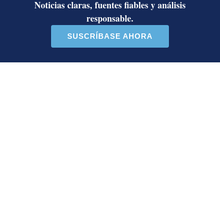
Artículos de tendencia
Este listado muestra los artículos con más comentarios en los último
Un artículo de tendencia con el título "Diputada de Pueblo Sober
Un artículo de tendencia con el 
Diputada de Pueblo
Masiva participación en
Soberano lanzó 10 insultos
plantones por la defensa de
contra Ed...
la ...
39 comentarios
37 comentarios