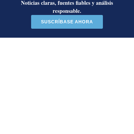
Ariel Robles lanza propuesta por
WhatsApp a excandidatos
presidenciales: ‘El momento es ahora’
Activista Sylvia Ziesing, crítica de
Rodrigo Chaves, asegura que se
exilió de Costa Rica por persecución
política y amenazas de muerte
Así reaccionaron Laura Fernández y
Pueblo Soberano al multitudinario
plantón en defensa del Poder Judicial
Artículos de tendencia
Este listado muestra los artículos con más comentarios en los último
Un artículo de tendencia con el título "Diputada de Pueblo Sober
Un artículo de tendencia con el 