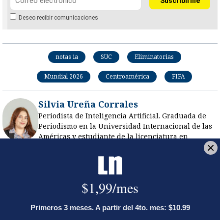
Deseo recibir comunicaciones
notas ia
SUC
Eliminatorias
Mundial 2026
Centroamérica
FIFA
Silvia Ureña Corrales
Periodista de Inteligencia Artificial. Graduada de
Periodismo en la Universidad Internacional de las
Américas y estudiante de la licenciatura en
Comunicación y Mercadeo Digital en la Universidad
Latina. Tiene experiencia en cobertura deportiva,
motores y comercial. Le interesan la innovación
digital y la inteligencia artificial en la
comunicación.
Opens in new window
LE RECOMENDAMOS