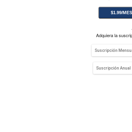
entana)