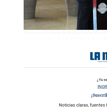
El secretario de Estado de Estados Unidos, Marco R
Chaves el 4 de febrero. Foto:
(Marvin Caravaca/M
)