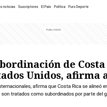
s noticias
Suscriptores
El País
Política
Puro Deporte
mía
Sucesos
El Explicador
Opinión
Viva
El Mundo
bordinación de Costa 
tados Unidos, afirma 
internacionales, afirma que Costa Rica se alineó 
oy son tratados como subordinados por parte del 