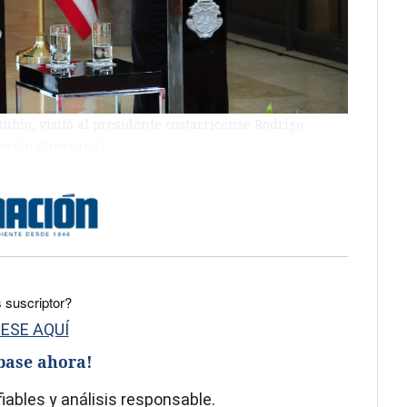
ubio, visitó al presidente costarricense Rodrigo
arvin Caravaca)