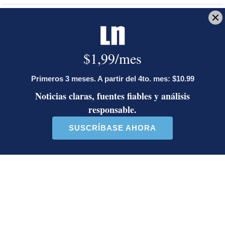
Artículos de tendencia
Este listado muestra los artículos con más comentarios en los último
Un artículo de tendencia con el título "Diputada de Pueblo Sober
Un artículo de tendencia con el 
Diputada de Pueblo
Masiva participación en
Soberano lanzó 10 insultos
plantones por la defensa de
contra Ed...
la ...
38 comentarios
37 comentarios