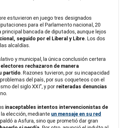
bre estuvieron en juego tres designados
diputaciones para el Parlamento nacional, 20
a principal bancada de diputados, aunque lejos
ional, seguido por el Liberal y Libre
. Los dos
as alcaldías.
lativo y municipal, la única conclusión certera
 electores rechazaron de manera
u partido
. Razones tuvieron, por su incapacidad
problemas del país, por sus coqueteos con el
smo del siglo XXI”, y por
reiteradas denuncias
rno.
os
inaceptables intentos intervencionistas de
a la elección, mediante
un mensaje en su red
espaldó a Asfura, sino que prometió dar gran
acerlo si perdía
. Por otro, anunció el indulto al