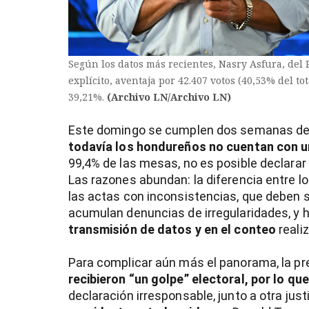
Según los datos más recientes, Nasry Asfura, del
explícito, aventaja por 42.407 votos (40,53% del to
39,21%.
(Archivo LN/Archivo LN)
Este domingo se cumplen dos semanas de l
todavía los hondureños no cuentan con un
99,4% de las mesas, no es posible declarar 
Las razones abundan: la diferencia entre 
las actas con inconsistencias, que deben se
acumulan denuncias de irregularidades, y 
transmisión de datos y en el conteo
reali
Para complicar aún más el panorama, la pr
recibieron “un golpe” electoral, por lo qu
declaración irresponsable, junto a otra just