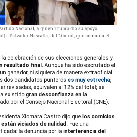
 Partido Nacional, a quien Trump dio su apoyo
tal) a Salvador Nasralla, del Liberal, que acumula el
a celebración de sus elecciones generales y
 resultado final
. Aunque ha sido escrutado el
un ganador, ni siquiera de manera extraoficial.
los dos candidatos punteros
es muy estrecha
;
r revisadas, equivalen al 12% del total; se
ha existido
gran desconfianza en la
zado por el Consejo Nacional Electoral (CNE).
esidenta Xiomara Castro dijo que
los comicios
e están viciados de nulidad.
Fue una
ificada: la denuncia por la
interferencia del