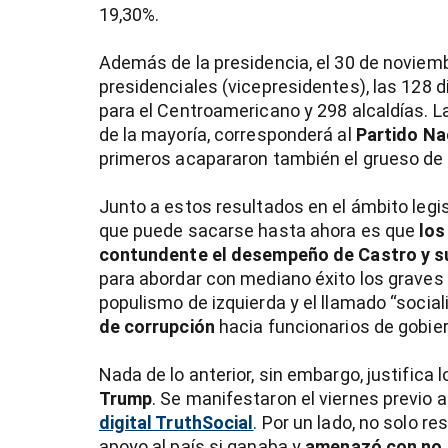
19,30%.
Además de la presidencia, el 30 de noviem
presidenciales (vicepresidentes), las 128 
para el Centroamericano y 298 alcaldías. L
de la mayoría, corresponderá al
Partido Nac
primeros acapararon también el grueso de l
Junto a estos resultados en el ámbito legis
que puede sacarse hasta ahora es que
los
contundente el desempeño de Castro y s
para abordar con mediano éxito los graves 
populismo de izquierda y el llamado “sociali
de corrupción
hacia funcionarios de gobie
Nada de lo anterior, sin embargo, justifica l
Trump
. Se manifestaron el viernes previo 
digital TruthSocial
. Por un lado, no solo r
apoyo al país si ganaba y
amenazó con no h