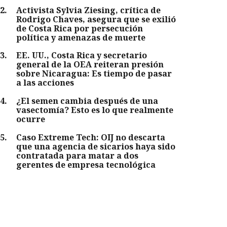
2
.
Activista Sylvia Ziesing, crítica de
Rodrigo Chaves, asegura que se exilió
de Costa Rica por persecución
política y amenazas de muerte
3
.
EE. UU., Costa Rica y secretario
general de la OEA reiteran presión
sobre Nicaragua: Es tiempo de pasar
a las acciones
4
.
¿El semen cambia después de una
vasectomía? Esto es lo que realmente
ocurre
5
.
Caso Extreme Tech: OIJ no descarta
que una agencia de sicarios haya sido
contratada para matar a dos
gerentes de empresa tecnológica