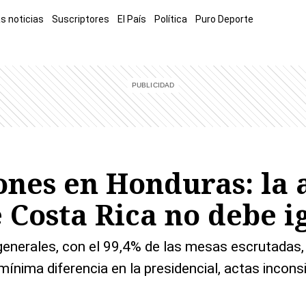
s noticias
Suscriptores
El País
Política
Puro Deporte
mía
Sucesos
El Explicador
Opinión
Viva
El Mundo
iones en Honduras: la 
 Costa Rica no debe i
nerales, con el 99,4% de las mesas escrutadas, aú
ínima diferencia en la presidencial, actas incons