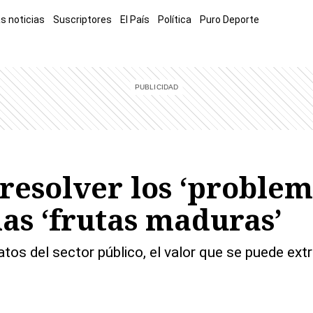
s noticias
Suscriptores
El País
Política
Puro Deporte
mía
Sucesos
El Explicador
Opinión
Viva
El Mundo
resolver los ‘problema
as ‘frutas maduras’
atos del sector público, el valor que se puede ex