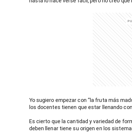
hasta lo hace verse fácil, pero no creo que 
)
entana)
Yo sugiero empezar con “la fruta más madu
los docentes tienen que estar llenando c
Es cierto que la cantidad y variedad de for
deben llenar tiene su origen en los sistem