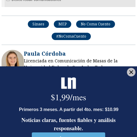
Sinaes
MEP
No Coma Cuento
#NoComaCuento
Paula Córdoba
Licenciada en Comunicación de Masas de la
Universidad Federada San Judas Tadeo.
Anteriormente, laboró en las secciones de
Investigación, Política y Sucesos y Judiciales de La
Nación. En 2021, ganó el Premio Alberto Martén
Chavarría de la Cámara Norteamericana de
Comercio (AmCham).
Opens in new window
Opens in new window
LE RECOMENDAMOS
José Miguel Villalobos advierte que
alcaldes que se pasaron al PPSO no