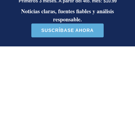
Diputada de Pueblo
Masiva participación en
Soberano lanzó 10 insultos
plantones por la defensa de
contra Ed...
la ...
38 comentarios
37 comentarios