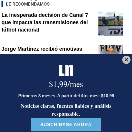
LE RECOMENDAMOS
La inesperada decisión de Canal 7
que impacta las transmisiones del
fútbol nacional
Jorge Martínez recibió emotivas
palabras de parte de conocido
presentador
¿Por qué se eliminó la custodia del
hombre asesinado en Hospital La
Anexión? Carlo Díaz, fiscal general,
responde
Artículos de tendencia