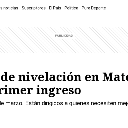
s noticias
Suscriptores
El País
Política
Puro Deporte
mía
Sucesos
El Explicador
Opinión
Viva
El Mundo
 de nivelación en Mat
rimer ingreso
 de marzo. Están dirigidos a quienes necesiten me