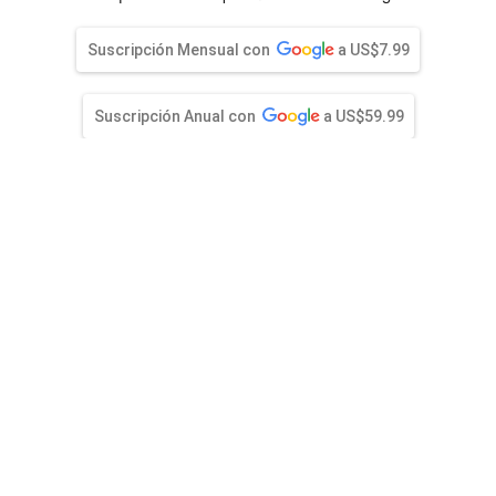
entana)