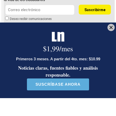
Deseo recibir comunicaciones
MEP
Juntas de Educación
Liceo de Costa Rica
Alejandra Madrigal Fernández
Municipalidad de San José
Diego Bosque
Trabajó en La Nación hasta el 2025. Ejerce
periodismo desde 2010. Se especializa en investigar
compras públicas y uso de recursos estatales. En
2020 recibió mención de honor del Premio Nacional
de Periodismo por revelar compras irregulares de
CCSS durante la pandemia, en 2021 recibió el
Premio Nacional de Periodismo.