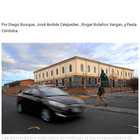
Por
Diego Bosque
,
José Andrés Céspedes
,
Roger Bolaños Vargas
,
y
Paula
Córdoba
Las autoridades judiciales investigan si los responsables de