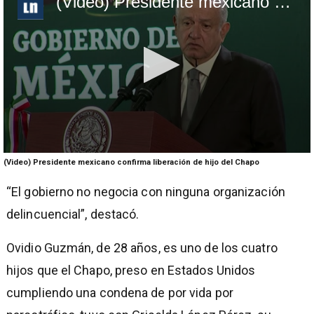
(Video) Presidente mexicano confirma liberación de hijo del Chapo
0
(Video) Presidente mexicano confirma liberación de hijo del Chapo
seconds
of
“El gobierno no negocia con ninguna organización
30
seconds
delincuencial”, destacó.
Ovidio Guzmán, de 28 años, es uno de los cuatro
hijos que el Chapo, preso en Estados Unidos
cumpliendo una condena de por vida por