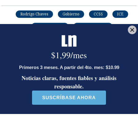
Rodrigo Chaves
Gobierno
CCSS
ICE
Banco Nacional
Juntas directivas
Josué Alfaro
Periodista. Graduado de la carrera de Ciencias de la
Comunicación Colectiva con énfasis en Periodismo
de la Universidad de Costa Rica. Ganó el premio
'Periodista del Año en El Financiero 2022'.
Opens in new window
LE RECOMENDAMOS
La inesperada decisión de Canal 7
que impacta las transmisiones del
fútbol nacional
Jorge Martínez recibió emotivas