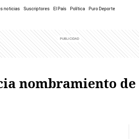
s noticias
Suscriptores
El País
Política
Puro Deporte
mía
Sucesos
El Explicador
Opinión
Viva
El Mundo
ia nombramiento de 3