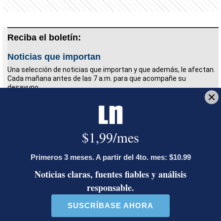
Reciba el boletín:
Noticias que importan
Una selección de noticias que importan y que además, le afectan.
Cada mañana antes de las 7 a.m. para que acompañe su
desayuno.
Deseo recibir comunicaciones
covid 19
coronavirus
GBM
4Geeks
Rice Creative Agency
Extendo
comercio electronico
ecommerce
delivery
app