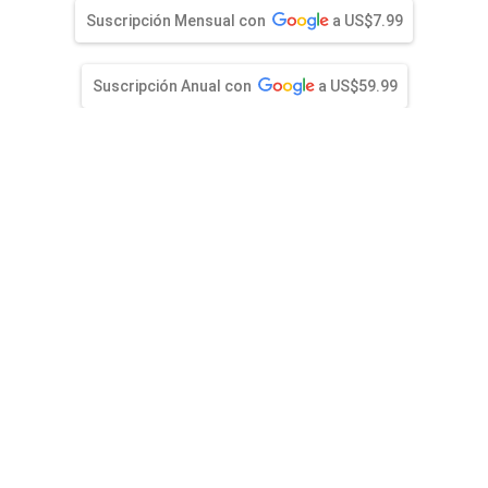
entana)