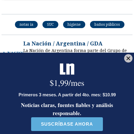
notas ia
SUC
higiene
baños públicos
La Nación / Argentina / GDA
La Nación de Argentina forma parte del Grupo de
Diarios América (GDA), un consorcio exclusivo
integrado por periódicos independientes con más
influencia en Latinoamérica.
Opens in new window
LE RECOMENDAMOS
Ariel Robles lanza propuesta por
WhatsApp a excandidatos
presidenciales: ‘El momento es ahora’
Activista Sylvia Ziesing, crítica de