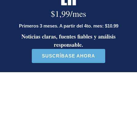
tienen asegurada una candidatura en
2028; las bases afines a Rodrigo
Chaves decidirán
¿Dónde están los puntos? Estalla
polémica entre Herediano y la Unafut
Onda tropical N.° 30 llegará a Costa
Rica este lunes: estas serán las
regiones con posibilidad de
aguaceros
Artículos de tendencia
Este listado muestra los artículos con más comentarios en los último
Un artículo de tendencia con el título "Álvaro Ramos acepta propue
Un artículo de tendencia con el 