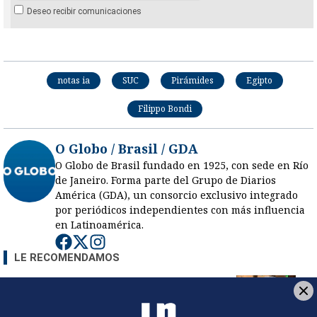
Deseo recibir comunicaciones
notas ia
SUC
Pirámides
Egipto
Filippo Bondi
O Globo / Brasil / GDA
O Globo de Brasil fundado en 1925, con sede en Río
de Janeiro. Forma parte del Grupo de Diarios
América (GDA), un consorcio exclusivo integrado
por periódicos independientes con más influencia
en Latinoamérica.
Opens in new window
Opens in new window
Opens in new window
LE RECOMENDAMOS
José Miguel Villalobos advierte que
alcaldes que se pasaron al PPSO no