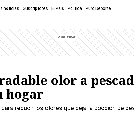
s noticias
Suscriptores
El País
Política
Puro Deporte
mía
Sucesos
El Explicador
Opinión
Viva
El Mundo
radable olor a pesca
u hogar
 para reducir los olores que deja la cocción de 