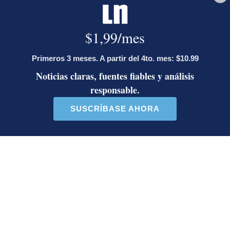
Una selección de noticias que importan y que además, le afectan.
Cada mañana antes de las 7 a.m. para que acompañe su
desayuno.
Deseo recibir comunicaciones
Crucero por Alaska
Alaska
Jairo Villegas S.
Periodista especializado en viajes. Ha visitado 88
países aprovechando diferentes estrategias para
viajar a bajo costo. Ha sido corresponsal, redactor
en Nacionales y editor de Deportes. A partir del
2017 publica en el blog De Viaje con Jairo.
Opens in new window
LE RECOMENDAMOS
La inesperada decisión de Canal 7