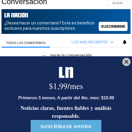
Conversación
SIGA ESTA C
SEGUIR
¿Desea hacer un comentario? Este es beneficio
SUSCRIBIRME
exclusivo para nuestros suscriptores
LOS MÁS RECIENTES
TODOS LOS COMENTARIOS
Todos los comentarios
Inicie la conversación
Gestionado por