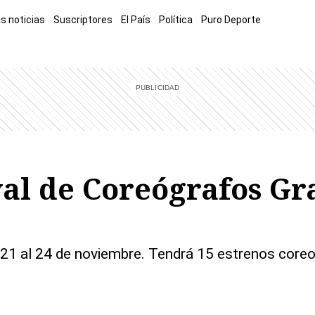
s noticias
Suscriptores
El País
Política
Puro Deporte
mía
Sucesos
El Explicador
Opinión
Viva
El Mundo
val de Coreógrafos Gr
l 21 al 24 de noviembre. Tendrá 15 estrenos coreo