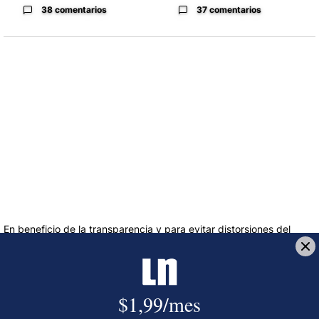
38 comentarios
37 comentarios
En beneficio de la transparencia y para evitar distorsiones del
debate público por medios informáticos o aprovechando el
anonimato, la sección de comentarios está reservada para
nuestros suscriptores para comentar sobre el contenido de los
artículos, no sobre los autores. El nombre completo y número de
cédula del suscriptor aparecerá automáticamente con el
comentario.