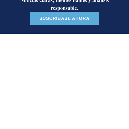
exilió de Costa Rica por persecución
política y amenazas de muerte
Así reaccionaron Laura Fernández y
Pueblo Soberano al multitudinario
plantón en defensa del Poder Judicial
Artículos de tendencia
Este listado muestra los artículos con más comentarios en los último
Un artículo de tendencia con el título "Diputada de Pueblo Sober
Un artículo de tendencia con el 
Diputada de Pueblo
Masiva participación en