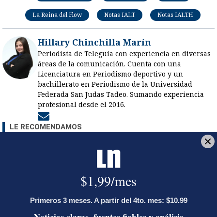
La Reina del Flow
Notas IALT
Notas IALTH
Hillary Chinchilla Marín
Periodista de Teleguía con experiencia en diversas
áreas de la comunicación. Cuenta con una
Licenciatura en Periodismo deportivo y un
bachillerato en Periodismo de la Universidad
Federada San Judas Tadeo. Sumando experiencia
profesional desde el 2016.
Opens in new window
LE RECOMENDAMOS
Ariel Robles lanza propuesta por
WhatsApp a excandidatos
presidenciales: ‘El momento es ahora’
Activista Sylvia Ziesing, crítica de
Rodrigo Chaves, asegura que se