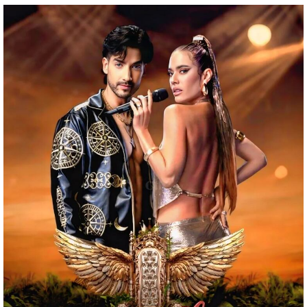
entana)