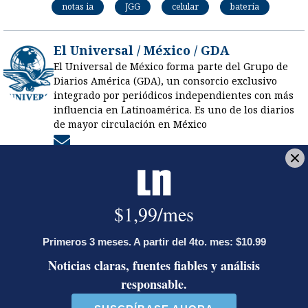
notas ia
JGG
celular
batería
El Universal / México / GDA
El Universal de México forma parte del Grupo de
Diarios América (GDA), un consorcio exclusivo
integrado por periódicos independientes con más
influencia en Latinoamérica. Es uno de los diarios
de mayor circulación en México
Opens in new window
LE RECOMENDAMOS
Ariel Robles lanza propuesta por
WhatsApp a excandidatos
presidenciales: ‘El momento es ahora’
Activista Sylvia Ziesing, crítica de
Rodrigo Chaves, asegura que se
exilió de Costa Rica por persecución