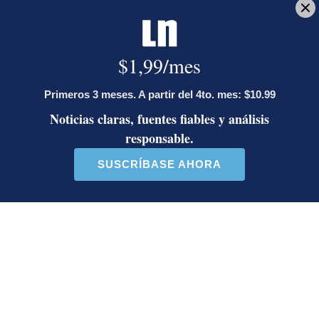
Onda tropical N.° 30 llegará a Costa
Rica este lunes: estas serán las
regiones con posibilidad de
aguaceros
Artículos de tendencia
Este listado muestra los artículos con más comentarios en los último
Un artículo de tendencia con el título "Álvaro Ramos acepta propue
Un artículo de tendencia con el 
Álvaro Ramos acepta
Activista Sylvia Ziesing,
propuesta de Ariel Robles
crítica de Rodrigo Chaves,
para crea...
as...