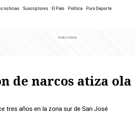
s noticias
Suscriptores
El País
Política
Puro Deporte
mía
Sucesos
El Explicador
Opinión
Viva
El Mundo
 de narcos atiza ola 
e tres años en la zona sur de San José