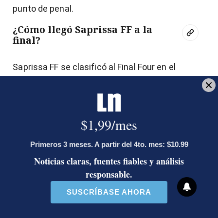
punto de penal.
¿Cómo llegó Saprissa FF a la
final?
Saprissa FF se clasificó al Final Four en el
segundo lugar de la fase regular, con 30 puntos
(9 unidades menos que Alajuelense), luego de
10 ganes y 4 derrotas. En la semifinal a partido
único, la “S” venció a Sporting por 4-1.
En ese duelo, los goles de las moradas fueron
de Yomira Pinzón, Valentina Rivera, Katherine
Alvarado y Gloriana Villalobos; mientras que el
descuento de las albinegras lo consiguió Lucía
Paniagua, con un penal.