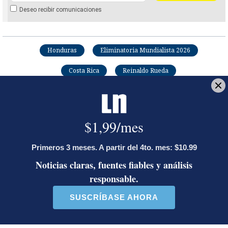
Deseo recibir comunicaciones
Honduras
Eliminatoria Mundialista 2026
Costa Rica
Reinaldo Rueda
Juan Diego Villarreal
Egresado de la Universidad Federada. Entre sus
coberturas destacan los Juegos Olímpicos de Atenas
2004, compromisos eliminatorios de la Sele, así
como Juegos Panamericanos y Centroamericanos y
del Caribe.
Opens in new window
Opens in new window
LE RECOMENDAMOS
Activista Sylvia Ziesing, crítica de
Rodrigo Chaves, asegura que se
exilió de Costa Rica por persecución