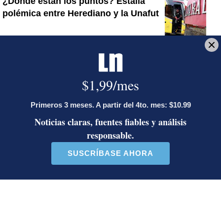
¿Dónde están los puntos? Estalla
polémica entre Herediano y la Unafut
Onda tropical N.° 30 llegará a Costa
Rica este lunes: estas serán las
regiones con posibilidad de
aguaceros
Artículos de tendencia
Este listado muestra los artículos con más comentarios en los último
Un artículo de tendencia con el título "Álvaro Ramos acepta propue
Un artículo de tendencia con el 