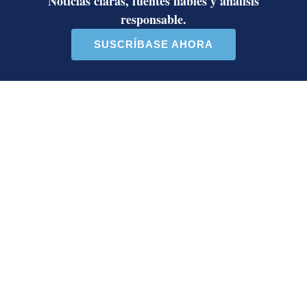
Christiana Figueres
cambio climático
inflation Reduction Act
energías renovables
combustibles
LE RECOMENDAMOS
La inesperada decisión de Canal 7
que impacta las transmisiones del
fútbol nacional
La FIFA pasa al contragolpe y lanza
sorprendente comunicado en medio
de las presiones contra Infantino