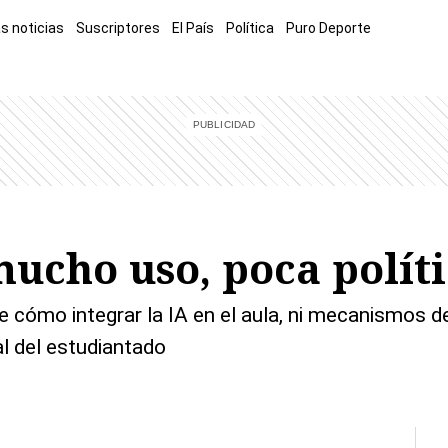
s noticias
Suscriptores
El País
Política
Puro Deporte
mía
Sucesos
El Explicador
Opinión
Viva
El Mundo
mucho uso, poca polít
e cómo integrar la IA en el aula, ni mecanismos d
l del estudiantado