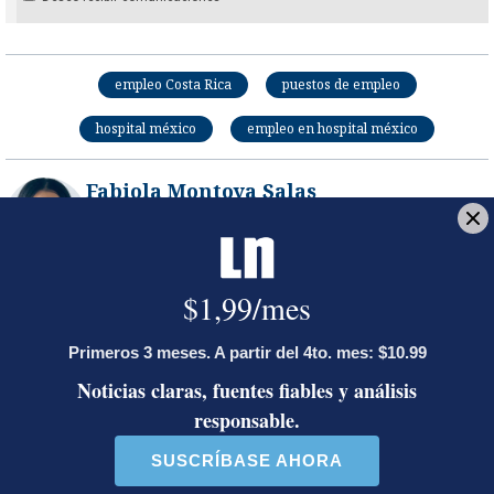
empleo Costa Rica
puestos de empleo
hospital méxico
empleo en hospital méxico
Fabiola Montoya Salas
Periodista de Empleo Costa Rica, bachiller en
periodismo de la Universidad San Judas Tadeo.
Opens in new window
LE RECOMENDAMOS
La inesperada decisión de Canal 7
que impacta las transmisiones del
fútbol nacional
Jorge Martínez recibió emotivas
palabras de parte de conocido