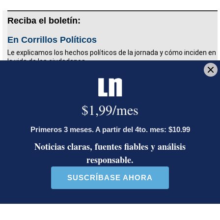
Reciba el boletín:
En Corrillos Políticos
Le explicamos los hechos políticos de la jornada y cómo inciden en
la vida de los ciudadanos
Deseo recibir comunicaciones
Casas de lujo
Elian Villegas
FMI
Exoneraciones
Josué Bravo
Periodista en la sección Política de La Nación hasta
noviembre del 2024. Con 16 años de experiencia
como corresponsal del Diario La Prensa de