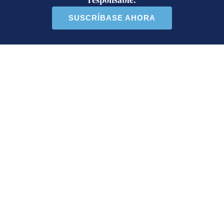
Artículos de tendencia
Este listado muestra los artículos con más comentarios en los último
Un artículo de tendencia con el título "Activista Sylvia Ziesing,
Un artículo de tendencia con el 
Activista Sylvia Ziesing,
Ministro de Justicia y Paz
crítica de Rodrigo Chaves,
descalifica a diputado e
as...
inc...
32 comentarios
23 comentarios