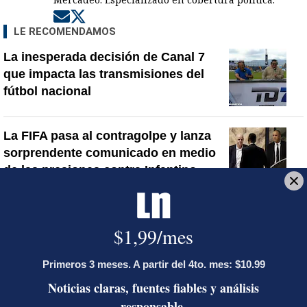
Opens in new window
Opens in new window
LE RECOMENDAMOS
La inesperada decisión de Canal 7
que impacta las transmisiones del
fútbol nacional
La FIFA pasa al contragolpe y lanza
sorprendente comunicado en medio
de las presiones contra Infantino
¿Por qué se eliminó la custodia del
hombre asesinado en Hospital La
Anexión? Carlo Díaz, fiscal general,
responde