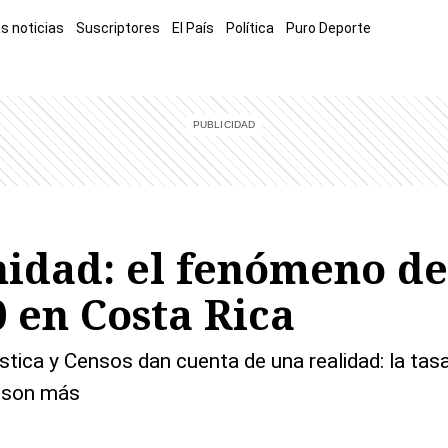
s noticias
Suscriptores
El País
Política
Puro Deporte
mía
Sucesos
El Explicador
Opinión
Viva
El Mundo
idad: el fenómeno de
0 en Costa Rica
stica y Censos dan cuenta de una realidad: la tasa
d son más