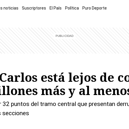
s noticias
Suscriptores
El País
Política
Puro Deporte
mía
Sucesos
El Explicador
Opinión
Viva
El Mundo
Carlos está lejos de 
llones más y al menos
r 32 puntos del tramo central que presentan derr
s secciones