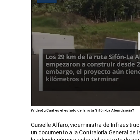
0
(Video) ¿Cuál es el estado de la ruta Sifón-La Abundancia?
seconds
of
1
Guiselle Alfaro, viceministra de Infraestru
minute,
un documento a la Contraloría General de la
35
seconds
Volume
la adenda número ocho del contrato de co