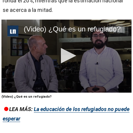
ronda el 20%, mientras que la estimación nacional
se acerca a la mitad.
(Video) ¿Qué es un refugiado?
0
(Video) ¿Qué es un refugiado?
seconds
of
LEA MÁS:
La educación de los refugiados no puede
2
minutes,
esperar
38
seconds