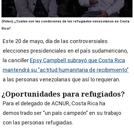
0
(Video) ¿Cuáles son las condiciones de los refugiados venezolanos en Costa
seconds
of
Rica?
3
minutes,
Este 20 de mayo, día de las controversiales
33
seconds
elecciones presidenciales en el país sudamericano,
la canciller
Epsy Campbell subrayó que Costa Rica
mantendrá su "actitud humanitaria de recibimiento"
a las personas venezolanas que así lo requieran.
¿Oportunidades para refugiados?
Para el delegado de ACNUR, Costa Rica ha
demostrado ser "un país campeón" en su trabajo
con las personas refugiadas.