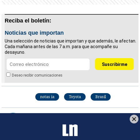
Reciba el boletín:
Noticias que importan
Una selección de noticias que importan y que además, le afectan.
Cada mañana antes de las 7 a.m. para que acompañe su
desayuno.
Deseo recibir comunicaciones
notas ia
Toyota
Brasil
O Globo / Brasil / GDA
O Globo de Brasil fundado en 1925, con sede en Río
de Janeiro. Forma parte del Grupo de Diarios
América (GDA), un consorcio exclusivo integrado