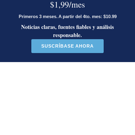
por periódicos independientes con más influencia
en Latinoamérica.
Opens in new window
Opens in new window
Opens in new window
LE RECOMENDAMOS
La inesperada decisión de Canal 7
que impacta las transmisiones del
fútbol nacional
Jorge Martínez recibió emotivas
palabras de parte de conocido
presentador
¿Por qué se eliminó la custodia del
hombre asesinado en Hospital La
Anexión? Carlo Díaz, fiscal general,
responde