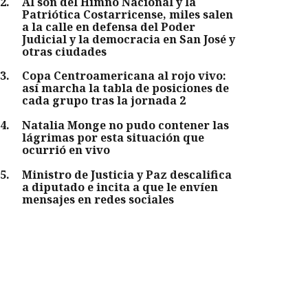
2
.
Al son del Himno Nacional y la
Patriótica Costarricense, miles salen
a la calle en defensa del Poder
Judicial y la democracia en San José y
otras ciudades
3
.
Copa Centroamericana al rojo vivo:
así marcha la tabla de posiciones de
cada grupo tras la jornada 2
4
.
Natalia Monge no pudo contener las
lágrimas por esta situación que
ocurrió en vivo
5
.
Ministro de Justicia y Paz descalifica
a diputado e incita a que le envíen
mensajes en redes sociales