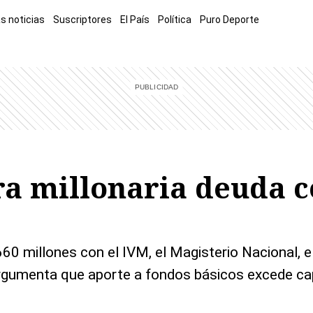
s noticias
Suscriptores
El País
Política
Puro Deporte
mía
Sucesos
El Explicador
Opinión
Viva
El Mundo
ra millonaria deuda c
60 millones con el IVM, el Magisterio Nacional, e
argumenta que aporte a fondos básicos excede ca