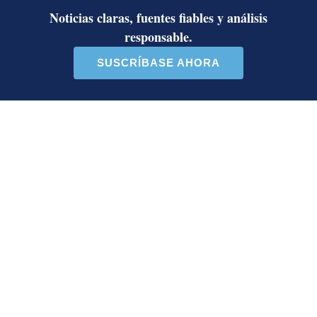
¿Por qué se eliminó la custodia del
hombre asesinado en Hospital La
Anexión? Carlo Díaz, fiscal general,
responde
Artículos de tendencia
Este listado muestra los artículos con más comentarios en los último
Un artículo de tendencia con el título "Activista Sylvia Ziesing,
Un artículo de tendencia con el 
Activista Sylvia Ziesing,
Ministro de Justicia y Paz
crítica de Rodrigo Chaves,
descalifica a diputado e
as...
inc...