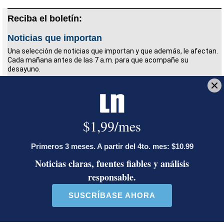
Reciba el boletín:
Noticias que importan
Una selección de noticias que importan y que además, le afectan.
Cada mañana antes de las 7 a.m. para que acompañe su
desayuno.
Deseo recibir comunicaciones
AION
EVE
Grupo Cori Car
GAC
GAC International
Gustavo Ortega Campos
Periodista de Economía. Licenciado en Economía
con un Máster en Comunicación y Periodismo.
Inició en el periodismo en 1995. Se desempeñó