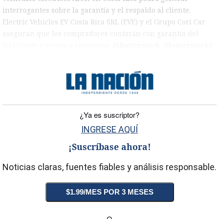
interrogantes sobre la garantía y el respaldo al cliente.
Electric Vehicles EV Costa Rica SRL (EVE) y el Grupo Cori Car
aseguran que los compradores contarán con garantía del
fabricante y acceso a repuestos.
(Shutterstock /Shutterstock)
)