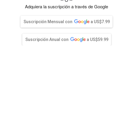
entana)