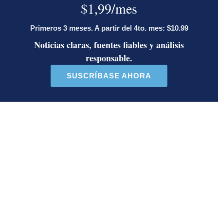
Jorge Martínez recibió emotivas
palabras de parte de conocido
presentador
¿Por qué se eliminó la custodia del
hombre asesinado en Hospital La
Anexión? Carlo Díaz, fiscal general,
responde
Artículos de tendencia
Este listado muestra los artículos con más comentarios en los último
Un artículo de tendencia con el título "Activista Sylvia Ziesing,
Un artículo de tendencia con el